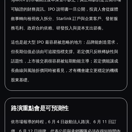
可驗證的財務資訊。IPO 說明書一旦公開，投資人會從媒體
敘事轉向檢視收入拆分、Starlink 訂戶與企業客戶、發射服
務毛利、政府合約依賴、研發投入與資本支出節奏。
這也是超大型 IPO 最容易被忽略的地方：品牌能創造需求，
但長期估值必須由可追蹤指標支撐。若定價只反映稀缺性與
話題性，上市後交易很容易被短期動能主導；若定價能讓成
長曲線與風險折價同時被看見，才有機會建立更穩定的機構
股東基礎。
路演重點會是可預測性
依市場報導的時程，6 月 4 日啟動法人路演、6 月 11 日訂
價、6 月 12 日掛牌，代表公司與承銷團隊必須在很短時間內