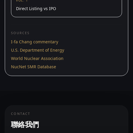
VOL. 1
Direct Listing vs IPO
SOURCES
I-fa Chang commentary
U.S. Department of Energy
World Nuclear Association
NucNet SMR Database
CONTACT
聯絡我們